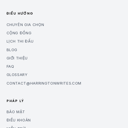
ĐIỀU HƯỚNG
CHUYÊN GIA CHỌN
CỘNG ĐỒNG
LỊCH THI ĐẤU
BLOG
GIỚI THIỆU
FAQ
GLOSSARY
CONTACT@HARRINGTONWRITES.COM
PHÁP LÝ
BẢO MẬT
ĐIỀU KHOẢN