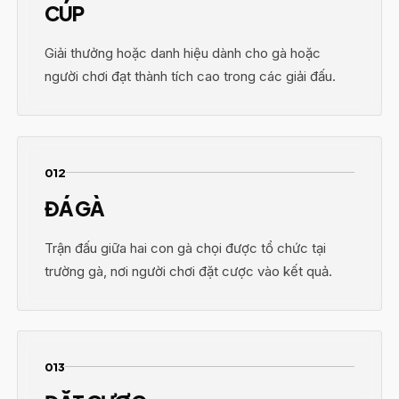
CÚP
Giải thưởng hoặc danh hiệu dành cho gà hoặc
người chơi đạt thành tích cao trong các giải đấu.
012
ĐÁ GÀ
Trận đấu giữa hai con gà chọi được tổ chức tại
trường gà, nơi người chơi đặt cược vào kết quả.
013