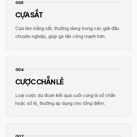
005
CỰA SẮT
Cựa làm bằng sắt, thường dùng trong các giải đấu
chuyên nghiệp, giúp gà tấn công mạnh hơn.
006
CƯỢC CHẴN LẺ
Loại cược dự đoán kết quả cuối cùng là số chẵn
hoặc số lẻ, thường áp dụng cho tổng điểm.
007