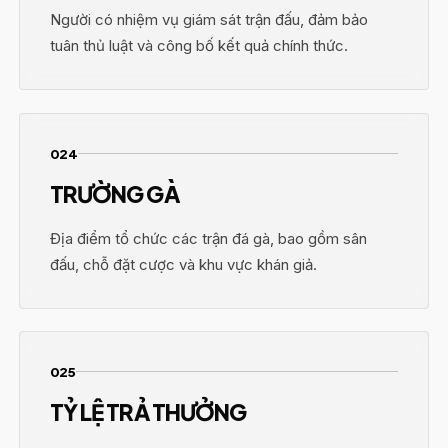
Người có nhiệm vụ giám sát trận đấu, đảm bảo
tuân thủ luật và công bố kết quả chính thức.
024
TRƯỜNG GÀ
Địa điểm tổ chức các trận đá gà, bao gồm sân
đấu, chỗ đặt cược và khu vực khán giả.
025
TỶ LỆ TRẢ THƯỞNG