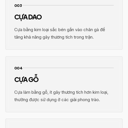
003
CỰA DAO
Cựa bằng kim loại sắc bén gắn vào chân gà để
tăng khả năng gây thương tích trong trận.
004
CỰA GỖ
Cựa làm bằng gỗ, ít gây thương tích hơn kim loại,
thường được sử dụng ở các giải phong trào.