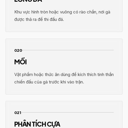
Khu vực hình tròn hoặc vuông có rào chắn, nơi gà
được thả ra để thi đấu đá.
020
MỒI
Vật phẩm hoặc thức ăn dùng để kích thích tinh thần
chiến đấu của gà trước khi vào trận.
021
PHÂN TÍCH CỰA