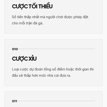
CƯỢC TỐI THIỂU
Số tiền thấp nhất mà người chơi được phép đặt
cho mỗi trận đá gà.
010
CƯỢC XỈU
Loại cược dự đoán tổng số điểm hoặc thời gian thi
đấu sẽ thấp hơn mức nhà cái đưa ra.
011