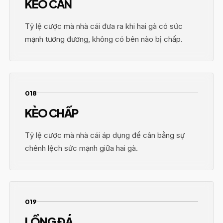
KÈO CÂN
Tỷ lệ cược mà nhà cái đưa ra khi hai gà có sức
mạnh tương đương, không có bên nào bị chấp.
018
KÈO CHẤP
Tỷ lệ cược mà nhà cái áp dụng để cân bằng sự
chênh lệch sức mạnh giữa hai gà.
019
LỒNG ĐÁ