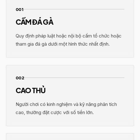
001
CẤM ĐÁ GÀ
Quy định pháp luật hoặc nội bộ cấm tổ chức hoặc
tham gia đá gà dưới một hình thức nhất định.
002
CAO THỦ
Người chơi có kinh nghiệm và kỹ năng phân tích
cao, thường đặt cược với số tiền lớn.