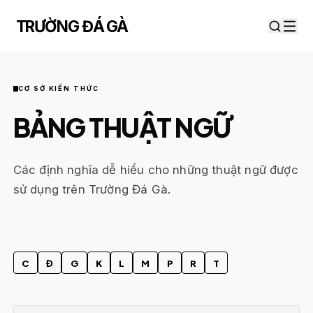
TRƯỜNG ĐÁ GÀ
CƠ SỞ KIẾN THỨC
BẢNG THUẬT NGỮ
Các định nghĩa dễ hiểu cho những thuật ngữ được
sử dụng trên Trường Đá Gà.
C
Đ
G
K
L
M
P
R
T