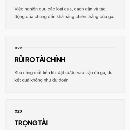
Việc nghiên cứu các loại cựa, cách gắn và tác
động của chúng đến khả năng chiến thắng của gà.
022
RỦI RO TÀI CHÍNH
Khả năng mất tiền khi đặt cược vào trận đá gà, do
kết quả không như dự đoán.
023
TRỌNG TÀI