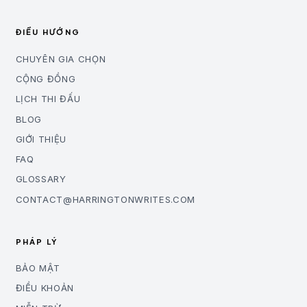
ĐIỀU HƯỚNG
CHUYÊN GIA CHỌN
CỘNG ĐỒNG
LỊCH THI ĐẤU
BLOG
GIỚI THIỆU
FAQ
GLOSSARY
CONTACT@HARRINGTONWRITES.COM
PHÁP LÝ
BẢO MẬT
ĐIỀU KHOẢN